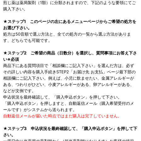
煎じ薬は薬局製剤（1類）に分類されますので、下記のような要領にてご
購入下さい。
★ステップ1 このページの左にあるメニューページからご希望の処方を
お選び下さい。
処方は50音順で選ぶ方法と、全ての処方の一覧から選ぶ方法がありま
す、どちらでも可能です。
★ステップ2 ご希望の商品（日数分）を選択し、質問事項にお答え下さ
い※必須
商品下にある質問項目で「相談欄にご記入下さい」を選んだ方は、必ず
その詳しい内容を購入手続きSTEP2「お届け先 お支払」ページ最下部の
相談欄にご記入下さい。例えば、小児に飲ませたい、金属アレルギーが
ある、つわりがひどい、小麦アレルギーがある、卵アレルギーがある、
などが文例です。
申込状況を最終確認して、「購入申込ボタン」を押して下さい。
「購入申込ボタン」を押しますと、自動返信メール（購入希望受付のメ
ールです）がシステムから送られます。
自動返信メールが届いた時点ではまだ購入は完了していません。
★ステップ3 申込状況を最終確認して、「購入申込ボタン」を押して下
さい。