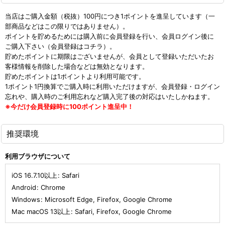
当店はご購入金額（税抜）100円につき1ポイントを進呈しています（一
部商品などはこの限りではありません）。
ポイントを貯めるためには購入前に会員登録を行い、会員ログイン後に
ご購入下さい（
会員登録はコチラ
）。
貯めたポイントに期限はございませんが、会員として登録いただいたお
客様情報を削除した場合などは無効となります。
貯めたポイントは1ポイントより利用可能です。
1ポイント1円換算でご購入時に利用いただけますが、会員登録・ログイン
忘れや、購入時のご利用忘れなど購入完了後の対応はいたしかねます。
※今だけ会員登録時に100ポイント進呈中！
推奨環境
利用ブラウザについて
iOS 16.7.10以上
:
Safari
Android
:
Chrome
Windows
:
Microsoft Edge
,
Firefox
,
Google Chrome
Mac macOS 13以上
:
Safari
,
Firefox
,
Google Chrome