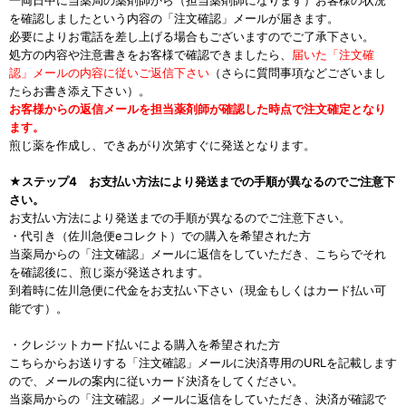
一両日中に当薬局の薬剤師から（担当薬剤師になります）お客様の状況
を確認しましたという内容の「注文確認」メールが届きます。
必要によりお電話を差し上げる場合もございますのでご了承下さい。
処方の内容や注意書きをお客様で確認できましたら、
届いた「注文確
認」メールの内容に従いご返信下さい
（さらに質問事項などございまし
たらお書き添え下さい）。
お客様からの返信メールを担当薬剤師が確認した時点で注文確定となり
ます。
煎じ薬を作成し、できあがり次第すぐに発送となります。
★ステップ4 お支払い方法により発送までの手順が異なるのでご注意下
さい。
お支払い方法により発送までの手順が異なるのでご注意下さい。
・代引き（佐川急便eコレクト）での購入を希望された方
当薬局からの「注文確認」メールに返信をしていただき、こちらでそれ
を確認後に、煎じ薬が発送されます。
到着時に佐川急便に代金をお支払い下さい（現金もしくはカード払い可
能です）。
・クレジットカード払いによる購入を希望された方
こちらからお送りする「注文確認」メールに決済専用のURLを記載します
ので、メールの案内に従いカード決済をしてください。
当薬局からの「注文確認」メールに返信をしていただき、決済が確認で