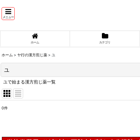
メニュー
ホーム
カテゴリ
ホーム
>
ヤ行の漢方煎じ薬
>
ユ
ユ
ユで始まる漢方煎じ薬一覧
0
件
表示数
:
並び順
: